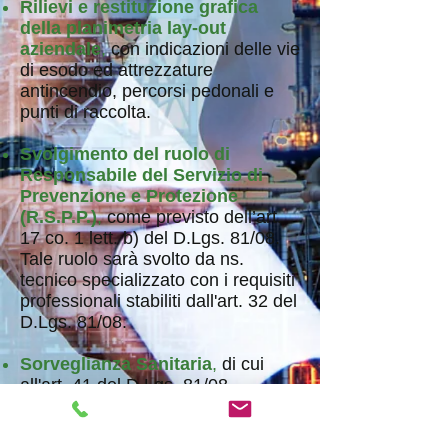
Rilievi e restituzione grafica
della planimetria lay-out
aziendale
,
con indicazioni delle vie
di esodo ed attrezzature
antincendio, percorsi pedonali e
punti di raccolta.
Svolgimento del ruolo di
Responsabile del Servizio di
Prevenzione e Protezione
(R.S.P.P.)
,
come previsto dell’art.
17 co. 1 lett. b) del D.Lgs. 81/08.
Tale ruolo sarà svolto da ns.
tecnico specializzato con i requisiti
professionali stabiliti dall'art. 32 del
D.Lgs. 81/08.
Sorveglianza Sanitaria
,
di cui
all'art. 41 del D.Lgs. 81/08.
Segnalazione Certificata di Inizio