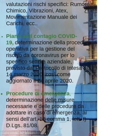
valutazioni rischi specifici: Rumore,
Chimico, Vibrazioni, Atex,
Movimentazione Manuale dei
Carichi, ecc..
Piano
anti contagio
COVID-
19
,
determinazione della
procedura
operativa per la gestione del
rischio da coronavirus per lo
specifico settore aziendale
,
previsto dal Protocollo di Intesa del
14 marzo 2020, così come
aggiornato il 24 aprile 2020.
Procedure di emergenza
,
determinazione delle misure
necessarie e delle procedure da
adottare in caso di emergenza, ai
sensi dell’art. 18 comma 1, lett. t)
D.Lgs. 81/08.