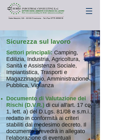
Sicurezza sul lavoro
Settori principali:
Camping,
Edilizia, Industria, Agricoltura,
Sanità e Assistenza Sociale,
Impiantistica, Trasporti e
Magazzinaggio, Amministrazione
Pubblica, Vigilanza
Documento di Valutazione dei
Rischi (D.V.R.)
di cui all'art. 17 co.
1, lett. a) del D.Lgs. 81/08 e s.m.i.,
redatto in conformità ai criteri
stabiliti dal medesimo decreto. Il
documento prevedrà in allegato
l’elaborazione di eventuali